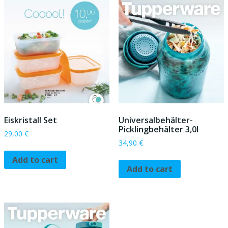
Eiskristall Set
Universalbehälter-
Picklingbehälter 3,0l
29,00
€
34,90
€
Add to cart
Add to cart